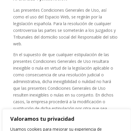
Las presentes Condiciones Generales de Uso, así
como el uso del Espacio Web, se regirán por la
legislación española. Para la resolución de cualquier
controversia las partes se someterán a los Juzgados y
Tribunales del domicilio social del Responsable del sitio
web.
En el supuesto de que cualquier estipulación de las
presentes Condiciones Generales de Uso resultara
inexigible o nula en virtud de la legislación aplicable o
como consecuencia de una resolución judicial o
administrativa, dicha inexigibilidad o nulidad no hará
que las presentes Condiciones Generales de Uso
resulten inexigibles o nulas en su conjunto. En dichos
casos, la empresa procederá a la modificación o
sustitución de dicha estipulación por otra que sea
válida y exigible y que, en la medida de lo posible,
Valoramos tu privacidad
consiga el objetivo y pretensión reflejados en la
estipulación original.
Usamos cookies para mejorar su experiencia de